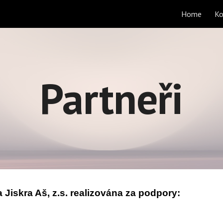
Home
Ko
ip to main content
Skip to navigat
Partneři
Jiskra Aš, z.s. realizována za podpory: