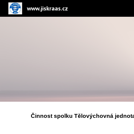
www.jiskraas.cz
Sk
Činnost spolku Tělovýchovná jednota 