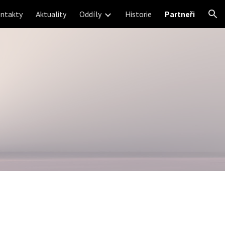
ntakty
Aktuality
Oddíly
Historie
Partneři
ion